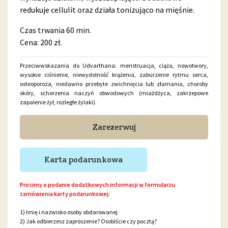
redukuje cellulit oraz działa tonizująco na mięśnie.
Czas trwania 60 min.
Cena: 200 zł.
Przeciwwskazania do Udvarthana: menstruacja, ciąża, nowotwory,
wysokie ciśnienie, niewydolność krążenia, zaburzenie rytmu serca,
osteoporoza, niedawno przebyte zwichnięcia lub złamania, choroby
skóry, schorzenia naczyń obwodowych (miażdżyca, zakrzepowe
zapalenie żył, rozległe żylaki).
Zarezerwuj
Karta podarunkowa
Prosimy o podanie dodatkowych informacji w formularzu
zamówienia karty podarunkowej:
1) Imię i nazwisko osoby obdarowanej
2) Jak odbierzesz zaproszenie? Osobiście czy pocztą?