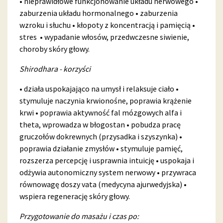
• nieprawidłowe funkcjonowanie układu nerwowego •
zaburzenia układu hormonalnego • zaburzenia
wzroku i słuchu • kłopoty z koncentracją i pamięcią •
stres • wypadanie włosów, przedwczesne siwienie,
choroby skóry głowy.
Shirodhara - korzyści
• działa uspokajająco na umysł i relaksuje ciało •
stymuluje naczynia krwionośne, poprawia krążenie
krwi • poprawia aktywność fal mózgowych alfa i
theta, wprowadza w błogostan • pobudza pracę
gruczołów dokrewnych (przysadka i szyszynka) •
poprawia działanie zmysłów • stymuluje pamięć,
rozszerza percepcję i usprawnia intuicję • uspokaja i
odżywia autonomiczny system nerwowy • przywraca
równowagę doszy vata (medycyna ajurwedyjska) •
wspiera regenerację skóry głowy.
Przygotowanie do masażu i czas po: