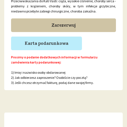
Przeciwwskazania do Kati Vasti: ciąża, wysokie ciśnienie, choroby serca -
problemy z krążeniem, choroby skóry, w tym infekcje grzybiczne,
niedawno przebyte zabiegi chirurgiczne, choroba zakaźna.
Zarezerwuj
Karta podarunkowa
Prosimy o podanie dodatkowych informacji w formularzu
zamówienia karty podarunkowej:
1) Imię i nazwisko osoby obdarowanej
2) Jak odbierzesz zaproszenie? Osobiście czy pocztą?
3) Jeśli chcesz otrzymać fakturę, podaj dane swojej firmy.