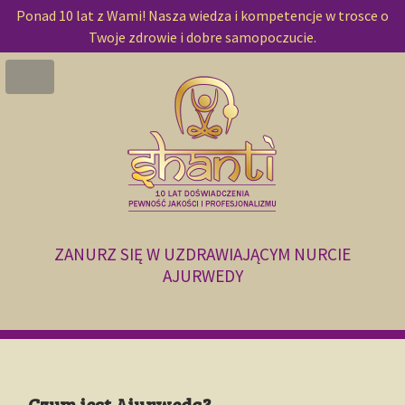
Ponad 10 lat z Wami! Nasza wiedza i kompetencje w trosce o
Twoje zdrowie i dobre samopoczucie.
ZANURZ SIĘ W UZDRAWIAJĄCYM NURCIE
AJURWEDY