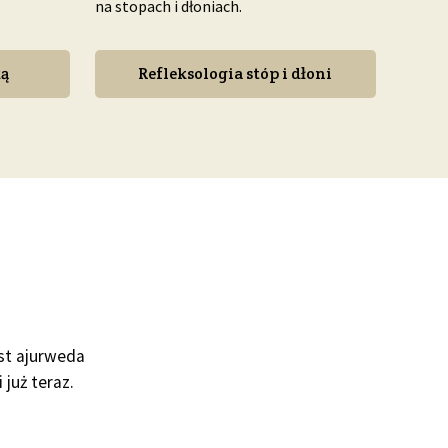
na stopach i dłoniach.
ką
Refleksologia stóp i dłoni
est ajurweda
 już teraz.