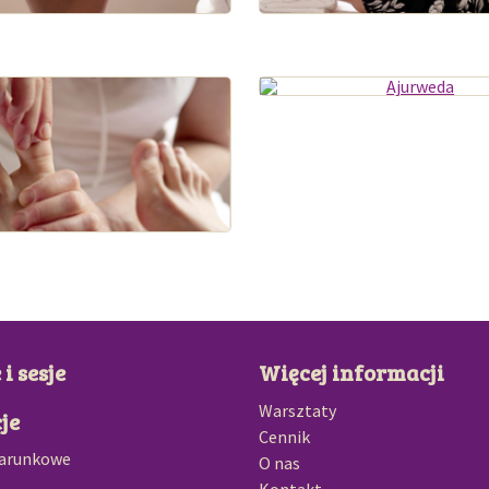
i sesje
Więcej informacji
Warsztaty
je
Cennik
darunkowe
O nas
Kontakt