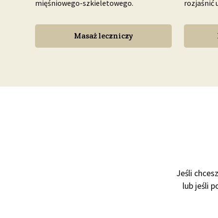
mięśniowego-szkieletowego.
rozjaśnić 
Masaż leczniczy
Jeśli chces
lub jeśli 