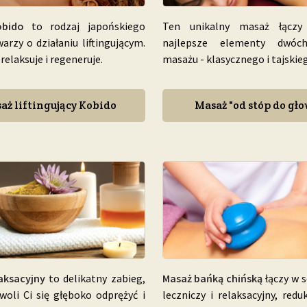
obido
to rodzaj japońskiego
Ten unikalny masaż łączy
arzy o działaniu liftingującym.
najlepsze elementy dwóch
relaksuje i regeneruje.
masażu - klasycznego i tajskie
aż liftingujący Kobido
Masaż "od stóp do gło
aksacyjny
to delikatny zabieg,
Masaż bańką chińską
łączy w s
woli Ci się głęboko odprężyć i
leczniczy i relaksacyjny, redu