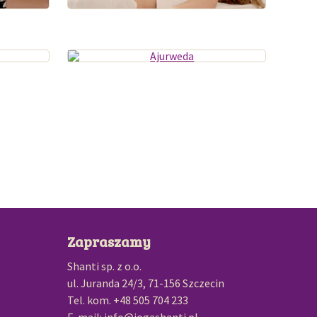
Zapraszamy
Shanti sp. z o.o.
ul. Juranda 24/3, 71-156 Szczecin
Tel. kom. +48 505 704 233
E-mail: info@jogashanti.pl