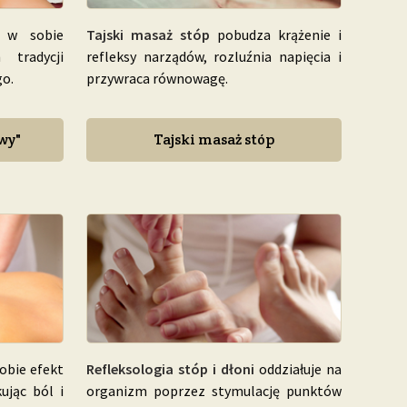
Tajski masaż stóp
pobudza krążenie i
 w sobie
refleksy narządów, rozluźnia napięcia i
 tradycji
przywraca równowagę.
go.
Tajski masaż stóp
wy"
obie efekt
Refleksologia stóp i dłoni
oddziałuje na
kując ból i
organizm poprzez stymulację punktów