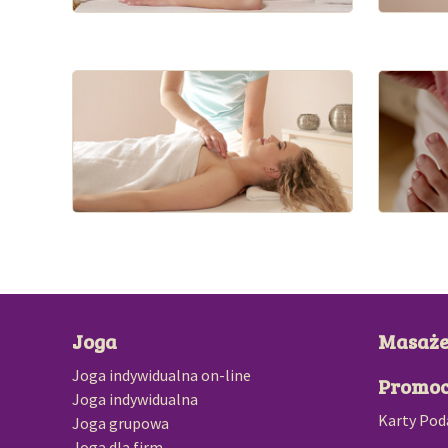
Joga
Masaże 
Joga indywidualna on-line
Promoc
Joga indywidualna
Karty Po
Joga grupowa
Joga dla firm