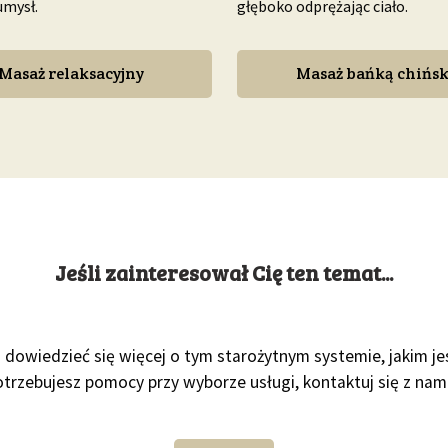
umysł.
głęboko odprężając ciało.
Masaż relaksacyjny
Masaż bańką chińs
Jeśli zainteresował Cię ten temat...
z dowiedzieć się więcej o tym starożytnym systemie, jakim j
potrzebujesz pomocy przy wyborze usługi, kontaktuj się z nami