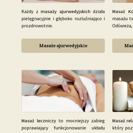
Każdy z
masaży ajurwedyjskich
działa
Masaż K
pielęgnacyjnie i głęboko rozluźniająco i
masażu tw
prozdrowotnie.
Odświeża, 
Masaże ajurwedyjskie
Mas
Masaż leczniczy
to mocniejszy zabieg
Masaż rel
poprawiający funkcjonowanie układu
który poz