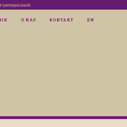
re samopoczucie.
NIK
O NAS
KONTAKT
EN