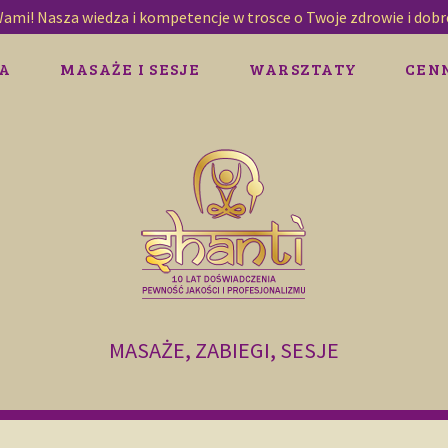
Wami! Nasza wiedza i kompetencje w trosce o Twoje zdrowie i dob
A
MASAŻE I SESJE
WARSZTATY
CEN
MASAŻE, ZABIEGI, SESJE